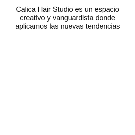
Calica Hair Studio es un espacio
creativo y vanguardista donde
aplicamos las nuevas tendencias
ofreciendo un trato único y
personalizado de la mano de nuestros
grandes profesionales en el cuidado del
cabello y del cuero cabelludo. Nuestro
personal siempre está en continua
formación trabajando con los mejores
productos de alta gama del mercado,
garantizando así excelentes resultados.